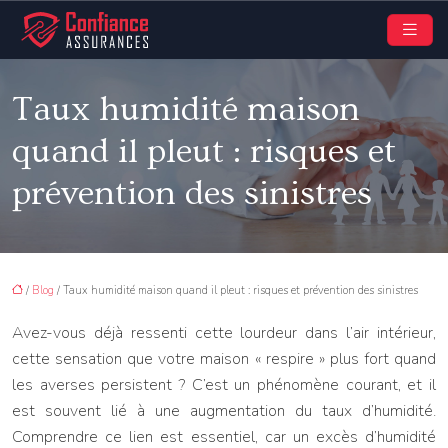
Taux humidité maison
quand il pleut : risques et
prévention des sinistres
/
Blog
/ Taux humidité maison quand il pleut : risques et prévention des sinistres
Avez-vous déjà ressenti cette lourdeur dans l’air intérieur,
cette sensation que votre maison « respire » plus fort quand
les averses persistent ? C’est un phénomène courant, et il
est souvent lié à une augmentation du taux d’humidité.
Comprendre ce lien est essentiel, car un excès d’humidité