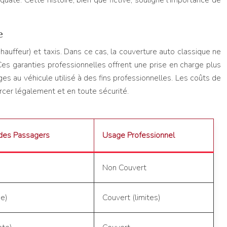
ate. Cette histoire, bien que fictive, souligne l’importance de
e
auffeur) et taxis. Dans ce cas, la couverture auto classique ne
 Ces garanties professionnelles offrent une prise en charge plus
ges au véhicule utilisé à des fins professionnelles. Les coûts de
cer légalement et en toute sécurité.
 des Passagers
Usage Professionnel
Non Couvert
ue)
Couvert (limites)