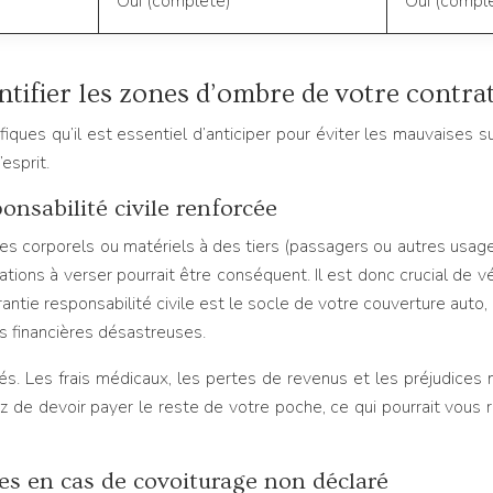
Oui (complète)
Oui (compl
entifier les zones d’ombre de votre contra
iques qu’il est essentiel d’anticiper pour éviter les mauvaises
esprit.
nsabilité civile renforcée
s corporels ou matériels à des tiers (passagers ou autres usage
ions à verser pourrait être conséquent. Il est donc crucial de vé
antie responsabilité civile est le socle de votre couverture aut
s financières désastreuses.
s. Les frais médicaux, les pertes de revenus et les préjudices m
ez de devoir payer le reste de votre poche, ce qui pourrait vous 
lles en cas de covoiturage non déclaré