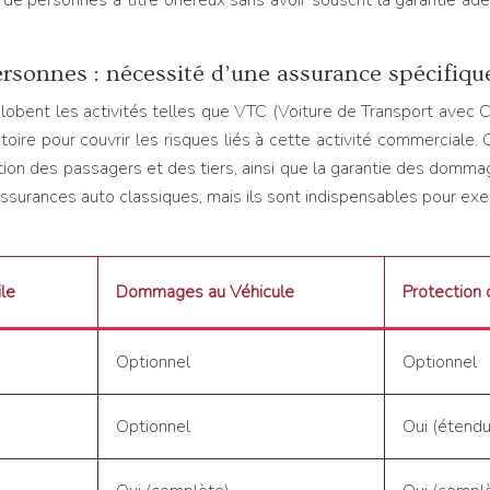
e personnes à titre onéreux sans avoir souscrit la garantie adéqu
rsonnes : nécessité d’une assurance spécifiqu
obent les activités telles que VTC (Voiture de Transport avec Ch
toire pour couvrir les risques liés à cette activité commerciale.
tection des passagers et des tiers, ainsi que la garantie des domma
urances auto classiques, mais ils sont indispensables pour exer
ile
Dommages au Véhicule
Protection
Optionnel
Optionnel
Optionnel
Oui (étend