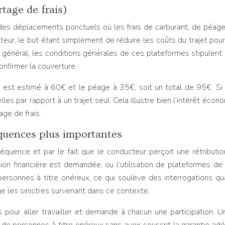
tage de frais)
r des déplacements ponctuels où les frais de carburant, de péa
ucteur, le but étant simplement de réduire les coûts du trajet p
général, les conditions générales de ces plateformes stipulent 
confirmer la couverture.
nt est estimé à 60€ et le péage à 35€, soit un total de 95€. S
s par rapport à un trajet seul. Cela illustre bien l’intérêt écon
ge de frais.
quences plus importantes
équence et par le fait que le conducteur perçoit une rétributio
ion financière est demandée, ou l’utilisation de plateformes de 
rsonnes à titre onéreux, ce qui soulève des interrogations qua
e les sinistres survenant dans ce contexte.
 pour aller travailler et demande à chacun une participation. U