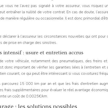
que vous ne l’avez pas signalé à votre assureur, vous risquez 
peut entraîner la nullité de votre contrat. En cas de doute, l’a
é de manière régulière ou occasionnelle. Il est donc primordial d’êt
déclarer à l’assureur les circonstances nouvelles qui ont pour
us de prise en charge des sinistres.
 intensif : usure et entretien accrus
 de votre véhicule, notamment des pneumatiques, des freins et 
st donc important de vérifier les garanties liées à l’entretien e
tien courant, ce qui peut être intéressant si vous covoiturez fré
ous parcourez 15 000 km par an et que les frais d’entretien a
es frais supplémentaires pour évaluer le réel avantage économi
sente un coût de 0.0025€/km.
rage : les solutions possibles