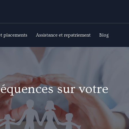
et placements
Assistance et repatriement
Blog
séquences sur votre